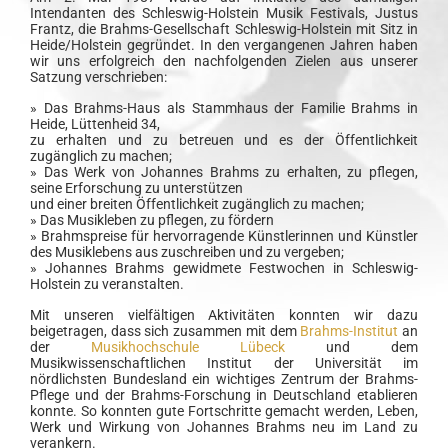
Intendanten des Schleswig-Holstein Musik Festivals, Justus
Frantz, die Brahms-Gesellschaft Schleswig-Holstein mit Sitz in
Heide/Holstein gegründet. In den vergangenen Jahren haben
wir uns erfolgreich den nachfolgenden Zielen aus unserer
Satzung verschrieben:
» Das Brahms-Haus als Stammhaus der Familie Brahms in
Heide, Lüttenheid 34,
zu erhalten und zu betreuen und es der Öffentlichkeit
zugänglich zu machen;
» Das Werk von Johannes Brahms zu erhalten, zu pflegen,
seine Erforschung zu unterstützen
und einer breiten Öffentlichkeit zugänglich zu machen;
» Das Musikleben zu pflegen, zu fördern
» Brahmspreise für hervorragende Künstlerinnen und Künstler
des Musiklebens aus zuschreiben und zu vergeben;
» Johannes Brahms gewidmete Festwochen in Schleswig-
Holstein zu veranstalten.
Mit unseren vielfältigen Aktivitäten konnten wir dazu
beigetragen, dass sich zusammen mit dem
Brahms-Institut
an
der
Musikhochschule Lübeck
und dem
Musikwissenschaftlichen Institut der Universität im
nördlichsten Bundesland ein wichtiges Zentrum der Brahms-
Pflege und der Brahms-Forschung in Deutschland etablieren
konnte. So konnten gute Fortschritte gemacht werden, Leben,
Werk und Wirkung von Johannes Brahms neu im Land zu
verankern.