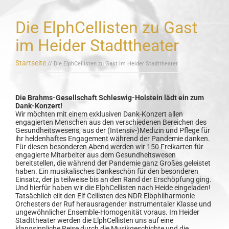
Die ElphCellisten zu Gast
im Heider Stadttheater
Startseite
// Die ElphCellisten zu Gast im Heider Stadttheater
Die Brahms-Gesellschaft Schleswig-Holstein lädt ein zum
Dank-Konzert!
Wir möchten mit einem exklusiven Dank-Konzert allen
engagierten Menschen aus den verschiedenen Bereichen des
Gesundheitswesens, aus der (Intensiv-)Medizin und Pflege für
ihr heldenhaftes Engagement während der Pandemie danken.
Für diesen besonderen Abend werden wir 150 Freikarten für
engagierte Mitarbeiter aus dem Gesundheitswesen
bereitstellen, die während der Pandemie ganz Großes geleistet
haben. Ein musikalisches Dankeschön für den besonderen
Einsatz, der ja teilweise bis an den Rand der Erschöpfung ging.
Und hierfür haben wir die ElphCellisten nach Heide eingeladen!
Tatsächlich eilt den Elf Cellisten des NDR Elbphilharmonie
Orchesters der Ruf herausragender instrumentaler Klasse und
ungewöhnlicher Ensemble-Homogenität voraus. Im Heider
Stadttheater werden die ElphCellisten uns auf eine
klangsinnliche Reise durch die Musikgeschichte und die