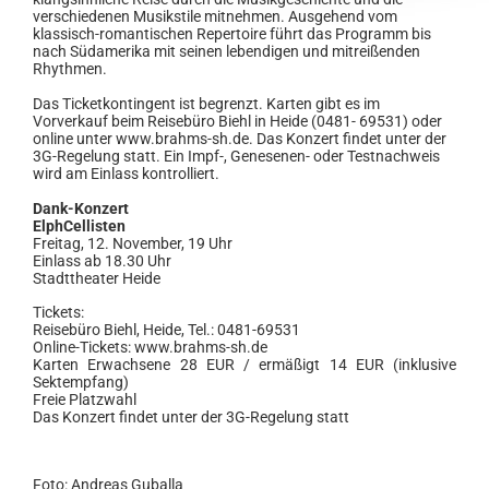
verschiedenen Musikstile mitnehmen. Ausgehend vom
klassisch-romantischen Repertoire führt das Programm bis
nach Südamerika mit seinen lebendigen und mitreißenden
Rhythmen.
Das Ticketkontingent ist begrenzt. Karten gibt es im
Vorverkauf beim Reisebüro Biehl in Heide (0481- 69531) oder
online unter
www.brahms-sh.de
. Das Konzert findet unter der
3G-Regelung statt. Ein Impf-, Genesenen- oder Testnachweis
wird am Einlass kontrolliert.
Dank-Konzert
ElphCellisten
Freitag, 12. November, 19 Uhr
Einlass ab 18.30 Uhr
Stadttheater Heide
Tickets:
Reisebüro Biehl, Heide, Tel.: 0481-69531
Online-Tickets: www.brahms-sh.de
Karten Erwachsene 28 EUR / ermäßigt 14 EUR (inklusive
Sektempfang)
Freie Platzwahl
Das Konzert findet unter der 3G-Regelung statt
Foto: Andreas Guballa