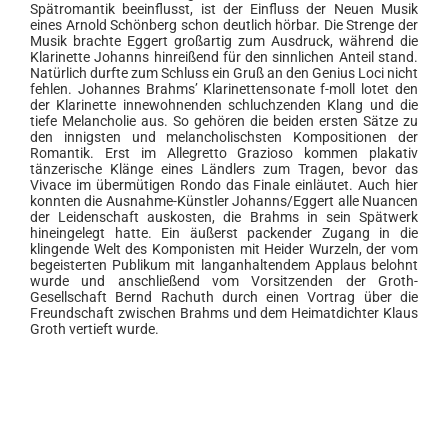
Spätromantik beeinflusst, ist der Einfluss der Neuen Musik
eines Arnold Schönberg schon deutlich hörbar. Die Strenge der
Musik brachte Eggert großartig zum Ausdruck, während die
Klarinette Johanns hinreißend für den sinnlichen Anteil stand.
Natürlich durfte zum Schluss ein Gruß an den Genius Loci nicht
fehlen. Johannes Brahms’ Klarinettensonate f-moll lotet den
der Klarinette innewohnenden schluchzenden Klang und die
tiefe Melancholie aus. So gehören die beiden ersten Sätze zu
den innigsten und melancholischsten Kompositionen der
Romantik. Erst im Allegretto Grazioso kommen plakativ
tänzerische Klänge eines Ländlers zum Tragen, bevor das
Vivace im übermütigen Rondo das Finale einläutet. Auch hier
konnten die Ausnahme-Künstler Johanns/Eggert alle Nuancen
der Leidenschaft auskosten, die Brahms in sein Spätwerk
hineingelegt hatte. Ein äußerst packender Zugang in die
klingende Welt des Komponisten mit Heider Wurzeln, der vom
begeisterten Publikum mit langanhaltendem Applaus belohnt
wurde und anschließend vom Vorsitzenden der Groth-
Gesellschaft Bernd Rachuth durch einen Vortrag über die
Freundschaft zwischen Brahms und dem Heimatdichter Klaus
Groth vertieft wurde.