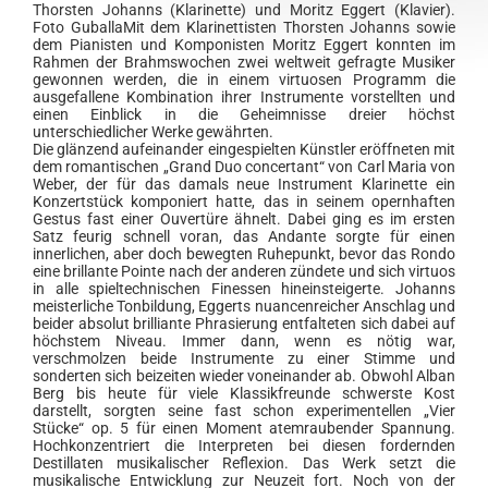
Thorsten Johanns (Klarinette) und Moritz Eggert (Klavier).
Foto GuballaMit dem Klarinettisten Thorsten Johanns sowie
dem Pianisten und Komponisten Moritz Eggert konnten im
Rahmen der Brahmswochen zwei weltweit gefragte Musiker
gewonnen werden, die in einem virtuosen Programm die
ausgefallene Kombination ihrer Instrumente vorstellten und
einen Einblick in die Geheimnisse dreier höchst
unterschiedlicher Werke gewährten.
Die glänzend aufeinander eingespielten Künstler eröffneten mit
dem romantischen „Grand Duo concertant“ von Carl Maria von
Weber, der für das damals neue Instrument Klarinette ein
Konzertstück komponiert hatte, das in seinem opernhaften
Gestus fast einer Ouvertüre ähnelt. Dabei ging es im ersten
Satz feurig schnell voran, das Andante sorgte für einen
innerlichen, aber doch bewegten Ruhepunkt, bevor das Rondo
eine brillante Pointe nach der anderen zündete und sich virtuos
in alle spieltechnischen Finessen hineinsteigerte. Johanns
meisterliche Tonbildung, Eggerts nuancenreicher Anschlag und
beider absolut brilliante Phrasierung entfalteten sich dabei auf
höchstem Niveau. Immer dann, wenn es nötig war,
verschmolzen beide Instrumente zu einer Stimme und
sonderten sich beizeiten wieder voneinander ab. Obwohl Alban
Berg bis heute für viele Klassikfreunde schwerste Kost
darstellt, sorgten seine fast schon experimentellen „Vier
Stücke“ op. 5 für einen Moment atemraubender Spannung.
Hochkonzentriert die Interpreten bei diesen fordernden
Destillaten musikalischer Reflexion. Das Werk setzt die
musikalische Entwicklung zur Neuzeit fort. Noch von der